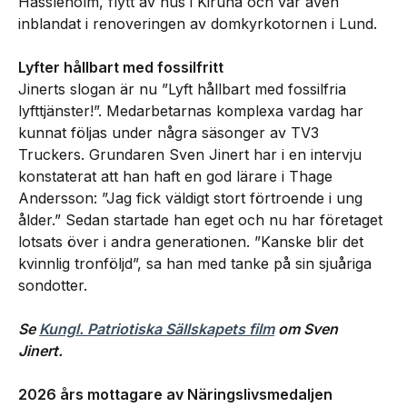
Hässleholm, flytt av hus i Kiruna och var även
inblandat i renoveringen av domkyrkotornen i Lund.
Lyfter hållbart med fossilfritt
Jinerts slogan är nu ”Lyft hållbart med fossilfria
lyfttjänster!”. Medarbetarnas komplexa vardag har
kunnat följas under några säsonger av TV3
Truckers. Grundaren Sven Jinert har i en intervju
konstaterat att han haft en god lärare i Thage
Andersson: ”Jag fick väldigt stort förtroende i ung
ålder.” Sedan startade han eget och nu har företaget
lotsats över i andra generationen. ”Kanske blir det
kvinnlig tronföljd”, sa han med tanke på sin sjuåriga
sondotter.
Se
Kungl. Patriotiska Sällskapets film
om Sven
Jinert.
2026 års mottagare av Näringslivsmedaljen