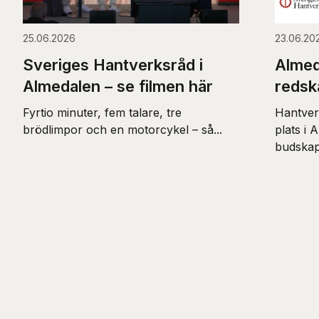
25.06.2026
23.06.20
Sveriges Hantverksråd i
Almed
Almedalen – se filmen här
redsk
Fyrtio minuter, fem talare, tre
Hantver
brödlimpor och en motorcykel – så...
plats i 
budskap: