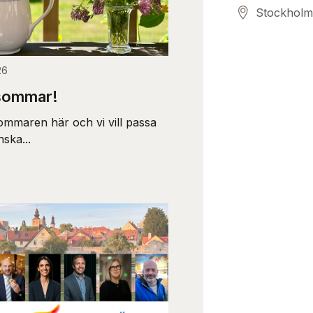
Stockholm
26
sommar!
ommaren här och vi vill passa
nska...