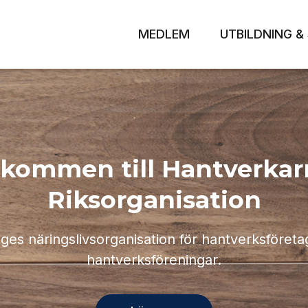
MEDLEM
UTBILDNING & 
lkommen till Hantverkar
Riksorganisation
iges näringslivsorganisation för hantverksföreta
hantverksföreningar.