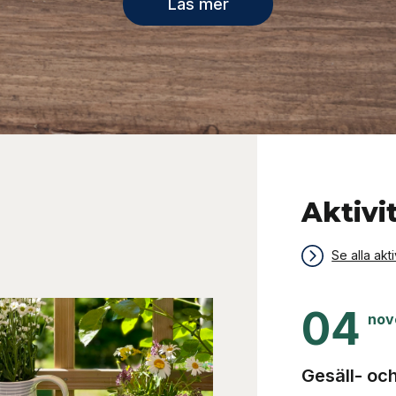
Läs mer
Aktivi
Se alla akti
04
nov
Gesäll- oc