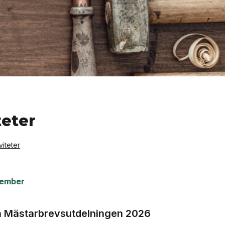
teter
viteter
ember
h Mästarbrevsutdelningen 2026