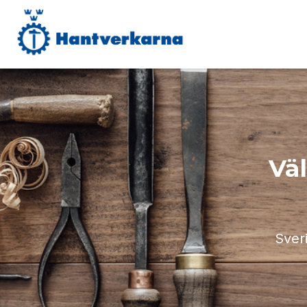
Vä
Sver