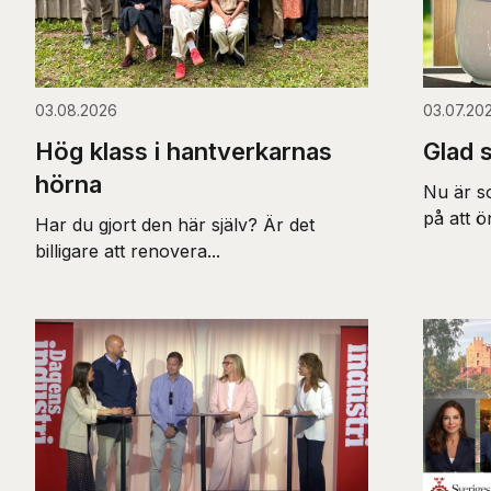
03.08.2026
03.07.20
Hög klass i hantverkarnas
Glad 
hörna
Nu är s
på att ö
Har du gjort den här själv? Är det
billigare att renovera...