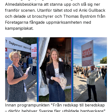
Almedalsbesökarna att stanna upp och slå sig ner
framför scenen. Utanför tältet stod vd Anki Gullback
och delade ut broschyrer och Thomas Byström från
Företagarna fångade uppmärksamheten med
kampanjplakat.
Innan programpunkten "Från redskap till beredskap
– därför behöver Sverige fler utbildade hantverkare"